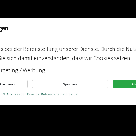
Tel:
0049-2
FITNESS
LEISTUNGEN
FIRMENFITNESS
PHYSIO-FITNES
gen
s bei der Bereitstellung unserer Dienste. Durch die Nu
Sie sich damit einverstanden, dass wir Cookies setzen.
argeting / Werbung
akzeptieren
Speichern
All
en & Details zu den Cookies
|
Datenschutz
|
Impressum