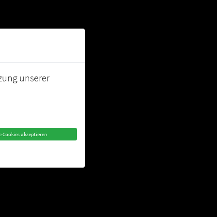
152-510202
hallo@tc-kempen.de
Kleinbahnstrasse 32, 47906 Kempen
S
KURSPLAN
NEWS
ÜBER UNS
MITGLIED WERDEN
KONTAKT
tzung unserer
e Cookies akzeptieren